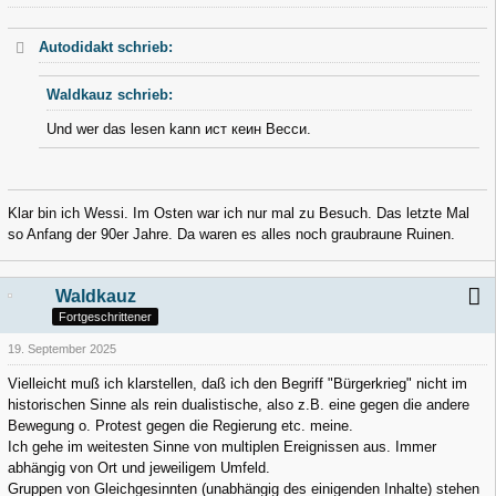
Autodidakt schrieb:
Waldkauz schrieb:
Und wer das lesen kann ист кеин Весси.
Klar bin ich Wessi. Im Osten war ich nur mal zu Besuch. Das letzte Mal
so Anfang der 90er Jahre. Da waren es alles noch graubraune Ruinen.
Waldkauz
Fortgeschrittener
19. September 2025
Vielleicht muß ich klarstellen, daß ich den Begriff "Bürgerkrieg" nicht im
historischen Sinne als rein dualistische, also z.B. eine gegen die andere
Bewegung o. Protest gegen die Regierung etc. meine.
Ich gehe im weitesten Sinne von multiplen Ereignissen aus. Immer
abhängig von Ort und jeweiligem Umfeld.
Gruppen von Gleichgesinnten (unabhängig des einigenden Inhalte) stehen