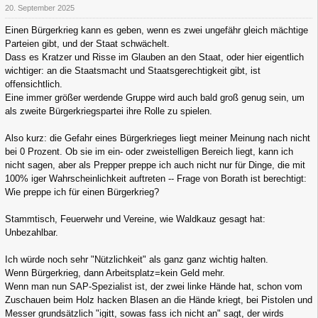
20. September 2025
Einen Bürgerkrieg kann es geben, wenn es zwei ungefähr gleich mächtige
Parteien gibt, und der Staat schwächelt.
Dass es Kratzer und Risse im Glauben an den Staat, oder hier eigentlich
wichtiger: an die Staatsmacht und Staatsgerechtigkeit gibt, ist
offensichtlich.
Eine immer größer werdende Gruppe wird auch bald groß genug sein, um
als zweite Bürgerkriegspartei ihre Rolle zu spielen.
Also kurz: die Gefahr eines Bürgerkrieges liegt meiner Meinung nach nicht
bei 0 Prozent. Ob sie im ein- oder zweistelligen Bereich liegt, kann ich
nicht sagen, aber als Prepper preppe ich auch nicht nur für Dinge, die mit
100% iger Wahrscheinlichkeit auftreten -- Frage von Borath ist berechtigt:
Wie preppe ich für einen Bürgerkrieg?
Stammtisch, Feuerwehr und Vereine, wie Waldkauz gesagt hat:
Unbezahlbar.
Ich würde noch sehr "Nützlichkeit" als ganz ganz wichtig halten.
Wenn Bürgerkrieg, dann Arbeitsplatz=kein Geld mehr.
Wenn man nun SAP-Spezialist ist, der zwei linke Hände hat, schon vom
Zuschauen beim Holz hacken Blasen an die Hände kriegt, bei Pistolen und
Messer grundsätzlich "igitt, sowas fass ich nicht an" sagt, der wirds