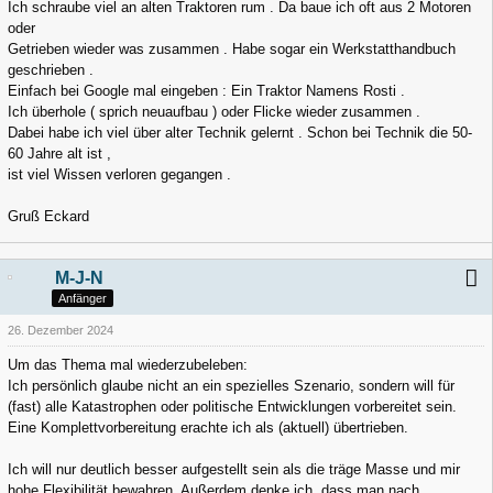
Ich schraube viel an alten Traktoren rum . Da baue ich oft aus 2 Motoren
oder
Getrieben wieder was zusammen . Habe sogar ein Werkstatthandbuch
geschrieben .
Einfach bei Google mal eingeben : Ein Traktor Namens Rosti .
Ich überhole ( sprich neuaufbau ) oder Flicke wieder zusammen .
Dabei habe ich viel über alter Technik gelernt . Schon bei Technik die 50-
60 Jahre alt ist ,
ist viel Wissen verloren gegangen .
Gruß Eckard
M-J-N
Anfänger
26. Dezember 2024
Um das Thema mal wiederzubeleben:
Ich persönlich glaube nicht an ein spezielles Szenario, sondern will für
(fast) alle Katastrophen oder politische Entwicklungen vorbereitet sein.
Eine Komplettvorbereitung erachte ich als (aktuell) übertrieben.
Ich will nur deutlich besser aufgestellt sein als die träge Masse und mir
hohe Flexibilität bewahren. Außerdem denke ich, dass man nach