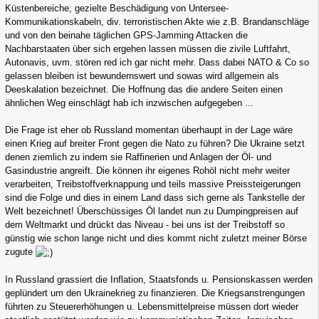
Küstenbereiche, gezielte Beschädigung von Untersee-
Kommunikationskabeln, div. terroristischen Akte wie z.B. Brandanschläge
und von den beinahe täglichen GPS-Jamming Attacken die
Nachbarstaaten über sich ergehen lassen müssen die zivile Luftfahrt,
Autonavis, uvm. stören red ich gar nicht mehr. Dass dabei NATO & Co so
gelassen bleiben ist bewundernswert und sowas wird allgemein als
Deeskalation bezeichnet. Die Hoffnung das die andere Seiten einen
ähnlichen Weg einschlägt hab ich inzwischen aufgegeben ...
Die Frage ist eher ob Russland momentan überhaupt in der Lage wäre
einen Krieg auf breiter Front gegen die Nato zu führen? Die Ukraine setzt
denen ziemlich zu indem sie Raffinerien und Anlagen der Öl- und
Gasindustrie angreift. Die können ihr eigenes Rohöl nicht mehr weiter
verarbeiten, Treibstoffverknappung und teils massive Preissteigerungen
sind die Folge und dies in einem Land dass sich gerne als Tankstelle der
Welt bezeichnet! Überschüssiges Öl landet nun zu Dumpingpreisen auf
dem Weltmarkt und drückt das Niveau - bei uns ist der Treibstoff so
günstig wie schon lange nicht und dies kommt nicht zuletzt meiner Börse
zugute
In Russland grassiert die Inflation, Staatsfonds u. Pensionskassen werden
geplündert um den Ukrainekrieg zu finanzieren. Die Kriegsanstrengungen
führten zu Steuererhöhungen u. Lebensmittelpreise müssen dort wieder