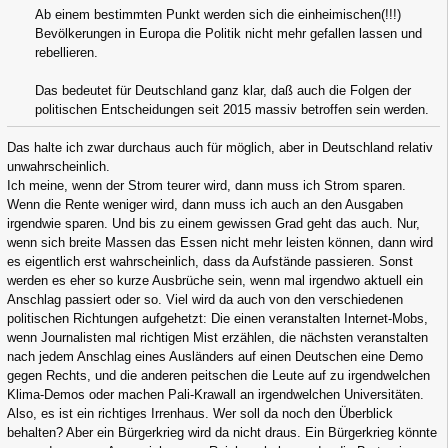
Ab einem bestimmten Punkt werden sich die einheimischen(!!!)
Bevölkerungen in Europa die Politik nicht mehr gefallen lassen und
rebellieren.
Das bedeutet für Deutschland ganz klar, daß auch die Folgen der
politischen Entscheidungen seit 2015 massiv betroffen sein werden.
Das halte ich zwar durchaus auch für möglich, aber in Deutschland relativ
unwahrscheinlich.
Ich meine, wenn der Strom teurer wird, dann muss ich Strom sparen.
Wenn die Rente weniger wird, dann muss ich auch an den Ausgaben
irgendwie sparen. Und bis zu einem gewissen Grad geht das auch. Nur,
wenn sich breite Massen das Essen nicht mehr leisten können, dann wird
es eigentlich erst wahrscheinlich, dass da Aufstände passieren. Sonst
werden es eher so kurze Ausbrüche sein, wenn mal irgendwo aktuell ein
Anschlag passiert oder so. Viel wird da auch von den verschiedenen
politischen Richtungen aufgehetzt: Die einen veranstalten Internet-Mobs,
wenn Journalisten mal richtigen Mist erzählen, die nächsten veranstalten
nach jedem Anschlag eines Ausländers auf einen Deutschen eine Demo
gegen Rechts, und die anderen peitschen die Leute auf zu irgendwelchen
Klima-Demos oder machen Pali-Krawall an irgendwelchen Universitäten.
Also, es ist ein richtiges Irrenhaus. Wer soll da noch den Überblick
behalten? Aber ein Bürgerkrieg wird da nicht draus. Ein Bürgerkrieg könnte