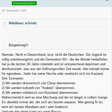
Forenunterstützer
18. September 2025
Waldkauz schrieb:
Bürgerkrieg!!!
Niemals. Nicht in Deutschland, bzw. nicht die Deutschen. Die Jugend ist
völlig orientierungslos und die Generation 50+, die die Wende herbeiführe,
hat ja die letzten 30 Jahre miterlebt und ist entsprechend deprimiert und
desillusioniert, was aus der hoffnungsvollen Zeit wurde. Hier kämpft keiner
für irgendwas. Jeder hat seine Nische oder verdrückt sich ins Ausland.
Drei Szenarien:
1) Wir werden ökonomisch von China übernommen.
2) Wir werden kulturell von "Arabien" übernommen.
3) Wir werden militärisch von Russland übernommen.
Wahrscheinlich wird es eine Mischung und die ist längst in vollem Gange.
Es überlebt immer der, der sich am besten anpasst. Wer geistig fit ist,
lernt am besten Mandarin und / oder Arabisch.
Und wer das lesen kann ист кеин Весси.