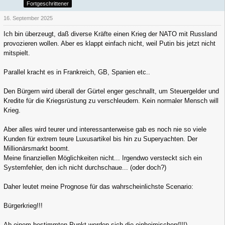
Fortgeschrittener
16. September 2025
Ich bin überzeugt, daß diverse Kräfte einen Krieg der NATO mit Russland
provozieren wollen. Aber es klappt einfach nicht, weil Putin bis jetzt nicht
mitspielt.
Parallel kracht es in Frankreich, GB, Spanien etc..
Den Bürgern wird überall der Gürtel enger geschnallt, um Steuergelder und
Kredite für die Kriegsrüstung zu verschleudern. Kein normaler Mensch will
Krieg.
Aber alles wird teurer und interessanterweise gab es noch nie so viele
Kunden für extrem teure Luxusartikel bis hin zu Superyachten. Der
Millionärsmarkt boomt.
Meine finanziellen Möglichkeiten nicht... Irgendwo versteckt sich ein
Systemfehler, den ich nicht durchschaue... (oder doch?)
Daher leutet meine Prognose für das wahrscheinlichste Scenario:
Bürgerkrieg!!!
Ab einem bestimmten Punkt werden sich die einheimischen(!!!)