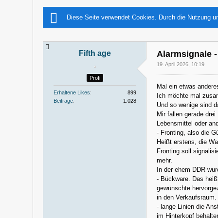
Diese Seite verwendet Cookies. Durch die Nutzung un
Fifth age
Alarmsignale 
19. April 2026, 10:19
Profi
Mal ein etwas andere
Erhaltene Likes
899
Ich möchte mal zusa
Beiträge
1.028
Und so wenige sind da
Mir fallen gerade drei
Lebensmittel oder an
- Fronting, also die G
Heißt erstens, die W
Fronting soll signalis
mehr.
In der ehem DDR wurd
- Bückware. Das heiß
gewünschte hervorgez
in den Verkaufsraum.
- lange Linien die A
im Hinterkopf behalte