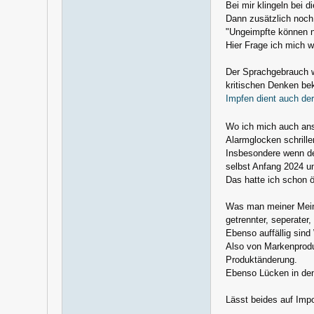
Bei mir klingeln bei 
Dann zusätzlich noc
"Ungeimpfte können n
Hier Frage ich mich w
Der Sprachgebrauch w
kritischen Denken b
Impfen dient auch de
Wo ich mich auch ans
Alarmglocken schrill
Insbesondere wenn de
selbst Anfang 2024 u
Das hatte ich schon ö
Was man meiner Meinu
getrennter, seperater,
Ebenso auffällig sin
Also von Markenprodu
Produktänderung.
Ebenso Lücken in den
Lässt beides auf Imp