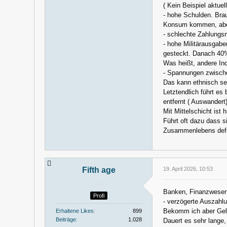
( Kein Beispiel aktuell
- hohe Schulden. Bra
Konsum kommen, aber 
- schlechte Zahlungs
- hohe Militärausgab
gesteckt. Danach 40%
Was heißt, andere Ind
- Spannungen zwisch
Das kann ethnisch sein
Letztendlich führt es
entfernt ( Auswandert)
Mit Mittelschicht ist 
Führt oft dazu dass 
Zusammenlebens defin
Fifth age
19. April 2026, 10:53
Banken, Finanzwesen
Profi
- verzögerte Auszahlu
Bekomm ich aber Geld
Erhaltene Likes
899
Beiträge
1.028
Dauert es sehr lange,