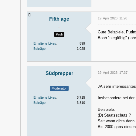
Fifth age
19. April 2026, 11:20
Gute Beispiele, Putins
Profi
Boah "siegfähig" ( oh
Erhaltene Likes
899
Beiträge
1.028
Südprepper
19. April 2026, 17:37
JA sehr interessantes
Moderator
Insbesondere bei der
Erhaltene Likes
3.715
Beiträge
3.810
Beispiele:
(D) Staatsschutz ?
Seit wann gibts denn
Bis 2000 gabs diesen