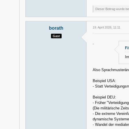
Dieser Beitrag wurde ber
borath
19. April 2026, 11:11
Gast
Fi
Im
Also Sprachmusterän
Beispiel USA:
- Statt Verteidigungsm
Beispiel DEU:
- Früher "Verteidigung
(Die militärische Zeit
- Die extreme Vereinf
dynamische Systeme 
- Wandel der medialen