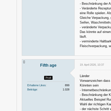
- Beschränkung der A
- Veränderte Rezept
eine Rolle spielen. A
Gleiche Verpackung, 
Seifen, Waschmitteln,
- veränderte Verpacku
Das könnte auf einwn
läuft.
- verminderte Haltbar
Fleischverpackung, we
Fifth age
19. April 2026, 10:37
Länder
Profi
Vorwarnzeichen dass s
Könnten sein
Erhaltene Likes
899
Beiträge
1.028
- Internetbeschränkung
- Beschränkung der 
Aktuelles Beispiel R
Wahl der richtigen K
- der nächste Schritt