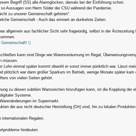
diesem Begriff (SS) alle Alarmglocken, damals bei der Einführung schon.
h so Aussagen von Herrn Söder der CSU während der Pandemie.
icht zu unserer Gemeinschaft gehören".
elche Gemeinschaft - Auch das erinnert an dunkelste Zeiten.
ar allgemein aus fachlicher Sicht sehr fragwürdig, selbst in der Ärztezeitu
ekommen.
r Gemeinschaft!
chließen kann sind Dinge wie Warenveräumung im Regal, Überweisungsverspä
en müssen.
r Lohn einmal später kommt obwohl er sonst immer pünktlich war. Lässt meis
nd plötzlich war dann großer Sparkurs im Betrieb, wenige Monate später kam 
fters von vielen Seiten gehört.
ng zu diesen subtilen Warnzeichen hinzufügen kann, ist die Kopplung der 
 digitaler Systeme.
d Warenänderungen im Supermarkt.
kten die aus nicht deutscher Herstellung (Ort) sind, hin zu lokalen Produkt
 internationalen Regalen.
ortprobleme hindeuten.