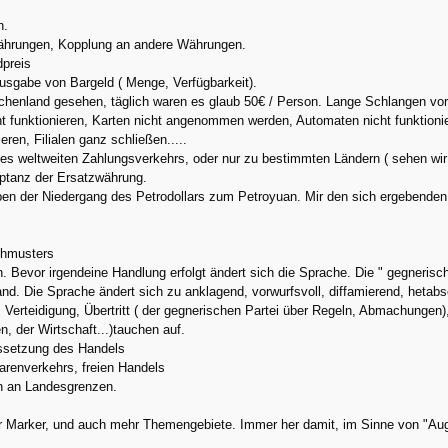
n.
ährungen, Kopplung an andere Währungen.
dpreis
usgabe von Bargeld ( Menge, Verfügbarkeit).
chenland gesehen, täglich waren es glaub 50€ / Person. Lange Schlangen vor
 funktionieren, Karten nicht angenommen werden, Automaten nicht funktionier
ren, Filialen ganz schließen.....
des weltweiten Zahlungsverkehrs, oder nur zu bestimmten Ländern ( sehen wir
eptanz der Ersatzwährung.
eben der Niedergang des Petrodollars zum Petroyuan. Mir den sich ergebende
chmusters
n. Bevor irgendeine Handlung erfolgt ändert sich die Sprache. Die " gegnerisch
and. Die Sprache ändert sich zu anklagend, vorwurfsvoll, diffamierend, hetabs
Verteidigung, Übertritt ( der gegnerischen Partei über Regeln, Abmachungen)
n, der Wirtschaft...)tauchen auf.
Aussetzung des Handels
arenverkehrs, freien Handels
en an Landesgrenzen.
r Marker, und auch mehr Themengebiete. Immer her damit, im Sinne von "Au