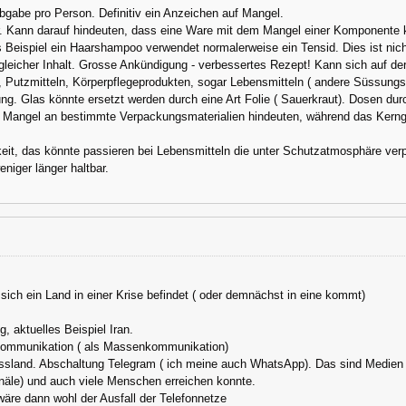
bgabe pro Person. Definitiv ein Anzeichen auf Mangel.
ur. Kann darauf hindeuten, dass eine Ware mit dem Mangel einer Komponen
ls Beispiel ein Haarshampoo verwendet normalerweise ein Tensid. Dies ist nich
gleicher Inhalt. Grosse Ankündigung - verbessertes Rezept! Kann sich auf de
 Putzmitteln, Körperpflegeprodukten, sogar Lebensmitteln ( andere Süssungsm
ng. Glas könnte ersetzt werden durch eine Art Folie ( Sauerkraut). Dosen dur
 Mangel an bestimmte Verpackungsmaterialien hindeuten, während das Kerngesc
keit, das könnte passieren bei Lebensmitteln die unter Schutzatmosphäre verp
niger länger haltbar.
ich ein Land in einer Krise befindet ( oder demnächst in eine kommt)
, aktuelles Beispiel Iran.
Kommunikation ( als Massenkommunikation)
ussland. Abschaltung Telegram ( ich meine auch WhatsApp). Das sind Medien i
anäle) und auch viele Menschen erreichen konnte.
 wäre dann wohl der Ausfall der Telefonnetze