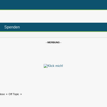
Spenden
- WERBUNG -
dose
»
Off Topic
»