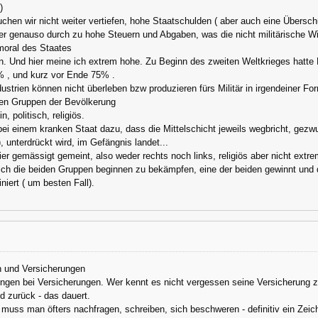
)
uchen wir nicht weiter vertiefen, hohe Staatschulden ( aber auch eine Über
genauso durch zu hohe Steuern und Abgaben, was die nicht militärische Wi
moral des Staates
en. Und hier meine ich extrem hohe. Zu Beginn des zweiten Weltkrieges hatte
 , und kurz vor Ende 75% .
ustrien können nicht überleben bzw produzieren fürs Militär in irgendeiner Fo
en Gruppen der Bevölkerung
, politisch, religiös.
 bei einem kranken Staat dazu, dass die Mittelschicht jeweils wegbricht, gezw
, unterdrückt wird, im Gefängnis landet...
hier gemässigt gemeint, also weder rechts noch links, religiös aber nicht extrem
sich die beiden Gruppen beginnen zu bekämpfen, eine der beiden gewinnt und 
iert ( um besten Fall).
 und Versicherungen
ngen bei Versicherungen. Wer kennt es nicht vergessen seine Versicherung zu
 zurück - das dauert.
 muss man öfters nachfragen, schreiben, sich beschweren - definitiv ein Zei