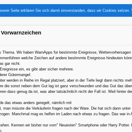
serer Seite erklären Sie sich damit einverstanden, dass wir Cookies setzen.
- Vorwarnzeichen
s Thema. Wir haben WarnApps für bestimmte Ereignisse, Wettervorhersagen be
mmenführen welche Zeichen auf andere bestimmte Ereignisse hindeuten kön
s gar nicht.
 Ereignisse ein, es gibt aber sicher mehrere.
derer Gütermangel:
üter werden in Reihe im Regal platziert, aber in der Tiefe liegt dann nichts meh
are die sonst neben dem Gut lag ist ganz verschwunden und das Gut das über 
ieren dass genug da ist, was aber tatsächnlich nicht der Fall ist. Weil hinter 
e das etwas anders geregelt, nämlich mit
t, man müsste die Verkäuferin fragen nach der Ware. Die hat sich dann unte
ogen. Manchmal mag es helfen im Laden nach etwas zu fragen. Das war in An
nstehen. Kennen wir bisher nur vom" Neuesten" Smartphone oder Harry Potter.
n.