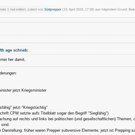
eits 1 mal editiert, zuletzt von
Südprepper
(
19. April 2026, 17:38
) aus folgendem Grund: Bei
fth age schrieb:
mer her damit,
derungen:
inister jetzt Kriegsminister
sfähig" jetzt "Kriegstüchtig"
schrift CPM setzte aufs Titelblatt sogar den Begriff "Siegfähig")
achung auf rechts und links bei politischen (und gesellschaftlichen) Themen,
sind.
 Darstellung: früher waren Prepper subversive Elemente, jetzt ist Prepping sa