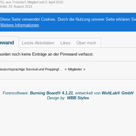
51
aus Troisdorf
Mitglied seit 5. April 2015
ivität
23. August 2015
Diese Seite verwendet Cookies. Durch die Nutzung unserer Seite erklären Si
Weitere Informationen
nwand
Letzte Aktivitäten
Likes
Über mich
urden noch keine Einträge an der Pinnwand verfasst.
eutschsprachige Survival und Preppingforum
»
Mitglieder
»
Forensoftware:
Burning Board® 4.1.21
, entwickelt von
WoltLab® GmbH
Design by:
WBB Styles