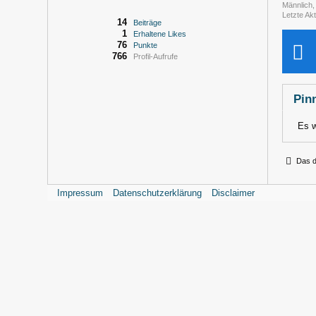
Männlich
Letzte Akt
14
Beiträge
1
Erhaltene Likes
76
Punkte
766
Profil-Aufrufe
Pin
Es w
Das d
Impressum
Datenschutzerklärung
Disclaimer