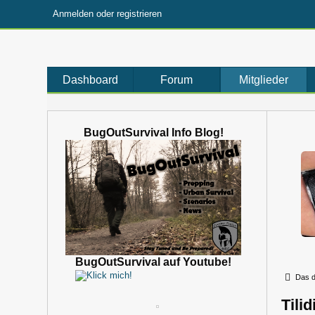
Anmelden oder registrieren
Dashboard
Forum
Mitglieder
BugOutSurvival Info Blog!
BugOutSurvival auf Youtube!
Das d
Tili