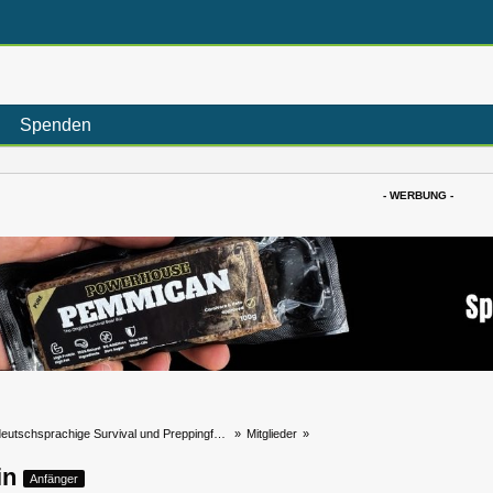
Spenden
- WERBUNG -
eutschsprachige Survival und Preppingforum
»
Mitglieder
»
din
Anfänger