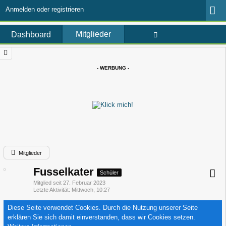
Anmelden oder registrieren
Mitglieder
Dashboard
- WERBUNG -
Mitglieder
Fusselkater
Schüler
Mitglied seit 27. Februar 2023
Letzte Aktivität
Mittwoch, 10:27
Diese Seite verwendet Cookies. Durch die Nutzung unserer Seite
erklären Sie sich damit einverstanden, dass wir Cookies setzen.