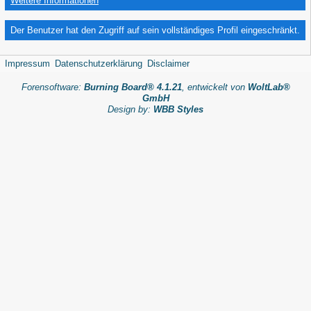
Weitere Informationen
Der Benutzer hat den Zugriff auf sein vollständiges Profil eingeschränkt.
Impressum
Datenschutzerklärung
Disclaimer
Forensoftware:
Burning Board® 4.1.21
, entwickelt von
WoltLab®
GmbH
Design by:
WBB Styles