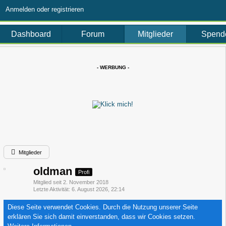
Anmelden oder registrieren
Mitglieder
Dashboard
Forum
Spend
- WERBUNG -
Mitglieder
oldman
Profi
Mitglied seit 2. November 2018
Letzte Aktivität
6. August 2026, 22:14
Diese Seite verwendet Cookies. Durch die Nutzung unserer Seite
erklären Sie sich damit einverstanden, dass wir Cookies setzen.