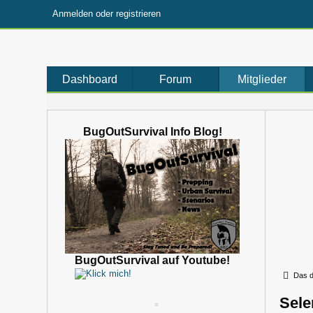
Anmelden oder registrieren
Dashboard
Forum
Mitglieder
BugOutSurvival Info Blog!
BugOutSurvival auf Youtube!
Das d
Sel