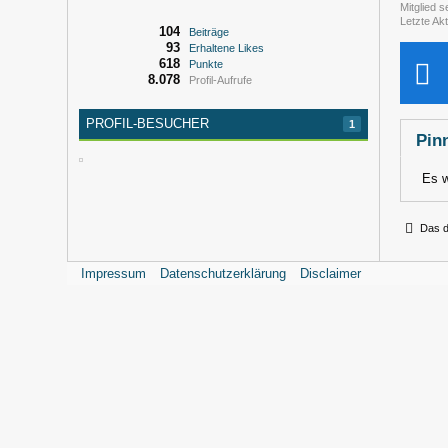
Mitglied s
Letzte Akt
104
Beiträge
93
Erhaltene Likes
618
Punkte
8.078
Profil-Aufrufe
PROFIL-BESUCHER
1
Pin
Es w
Das d
Impressum
Datenschutzerklärung
Disclaimer