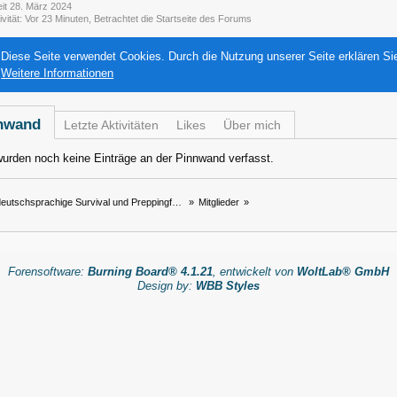
eit 28. März 2024
ivität
Vor 23 Minuten
, Betrachtet die Startseite des Forums
Diese Seite verwendet Cookies. Durch die Nutzung unserer Seite erklären Si
Weitere Informationen
nwand
Letzte Aktivitäten
Likes
Über mich
urden noch keine Einträge an der Pinnwand verfasst.
eutschsprachige Survival und Preppingforum
»
Mitglieder
»
Forensoftware:
Burning Board® 4.1.21
, entwickelt von
WoltLab® GmbH
Design by:
WBB Styles