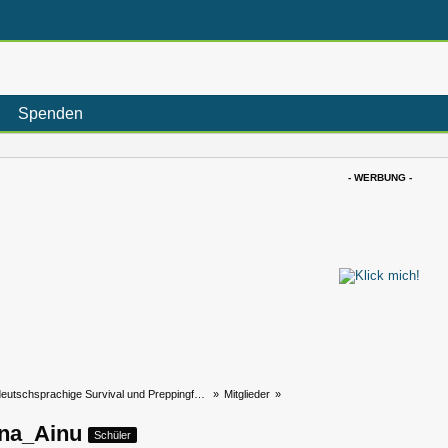
Spenden
- WERBUNG -
eutschsprachige Survival und Preppingforum
»
Mitglieder
»
ena_Ainu
Schüler