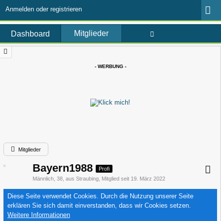
Anmelden oder registrieren
Mitglieder
Dashboard
- WERBUNG -
Mitglieder
Bayern1988
Profi
Männlich
38
aus Straubing
Mitglied seit 19. März 2022
Diese Seite verwendet Cookies. Durch die Nutzung unserer Seite
erklären Sie sich damit einverstanden, dass wir Cookies setzen.
Weitere Informationen