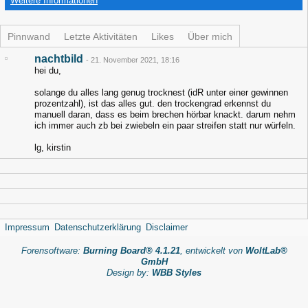
Weitere Informationen
Pinnwand
Letzte Aktivitäten
Likes
Über mich
nachtbild
-
21. November 2021, 18:16
hei du,
solange du alles lang genug trocknest (idR unter einer gewinnen
prozentzahl), ist das alles gut. den trockengrad erkennst du
manuell daran, dass es beim brechen hörbar knackt. darum nehm
ich immer auch zb bei zwiebeln ein paar streifen statt nur würfeln.
lg, kirstin
Impressum
Datenschutzerklärung
Disclaimer
Forensoftware:
Burning Board® 4.1.21
, entwickelt von
WoltLab®
GmbH
Design by:
WBB Styles