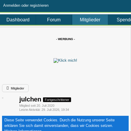
Anmelden oder registrieren
Mitglieder
Dashboard
Forum
Spend
- WERBUNG -
Mitglieder
julchen
Fortgeschrittener
Mitglied seit 20. Juli 2020
Letzte Aktivität
29. Juli 2026, 19:34
Diese Seite verwendet Cookies. Durch die Nutzung unserer Seite
erklären Sie sich damit einverstanden, dass wir Cookies setzen.