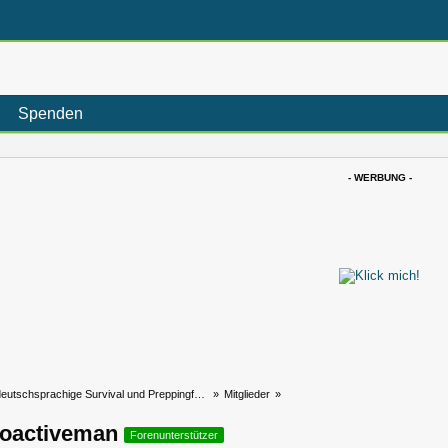
Spenden
- WERBUNG -
eutschsprachige Survival und Preppingforum
»
Mitglieder
»
ioactiveman
Forenunterstützer