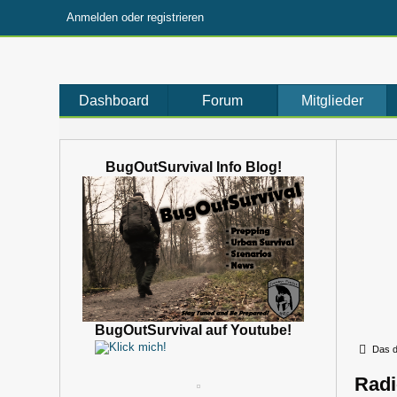
Anmelden oder registrieren
Dashboard
Forum
Mitglieder
BugOutSurvival Info Blog!
BugOutSurvival auf Youtube!
Das d
Rad