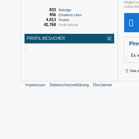
Mitglied s
Letzte Akt
833
Beiträge
456
Erhaltene Likes
4.813
Punkte
42.768
Profil-Aufrufe
PROFIL-BESUCHER
1
Pin
Es w
Das d
Impressum
Datenschutzerklärung
Disclaimer