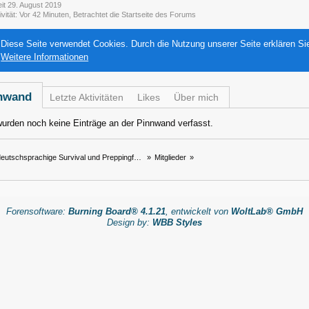
eit 29. August 2019
ivität
Vor 42 Minuten
, Betrachtet die Startseite des Forums
Diese Seite verwendet Cookies. Durch die Nutzung unserer Seite erklären Si
Weitere Informationen
nwand
Letzte Aktivitäten
Likes
Über mich
urden noch keine Einträge an der Pinnwand verfasst.
eutschsprachige Survival und Preppingforum
»
Mitglieder
»
Forensoftware:
Burning Board® 4.1.21
, entwickelt von
WoltLab® GmbH
Design by:
WBB Styles