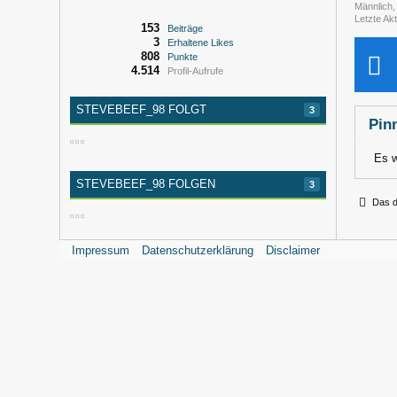
Männlich
Letzte Akt
153
Beiträge
3
Erhaltene Likes
808
Punkte
4.514
Profil-Aufrufe
STEVEBEEF_98 FOLGT
3
Pin
Es w
STEVEBEEF_98 FOLGEN
3
Das d
Impressum
Datenschutzerklärung
Disclaimer