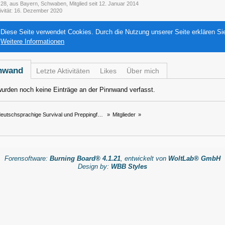
28
aus Bayern, Schwaben
Mitglied seit 12. Januar 2014
ivität
16. Dezember 2020
Diese Seite verwendet Cookies. Durch die Nutzung unserer Seite erklären Si
Weitere Informationen
nwand
Letzte Aktivitäten
Likes
Über mich
urden noch keine Einträge an der Pinnwand verfasst.
eutschsprachige Survival und Preppingforum
»
Mitglieder
»
Forensoftware:
Burning Board® 4.1.21
, entwickelt von
WoltLab® GmbH
Design by:
WBB Styles