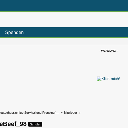
Spenden
- WERBUNG -
eutschsprachige Survival und Preppingforum
»
Mitglieder
»
veBeef_98
Schüler