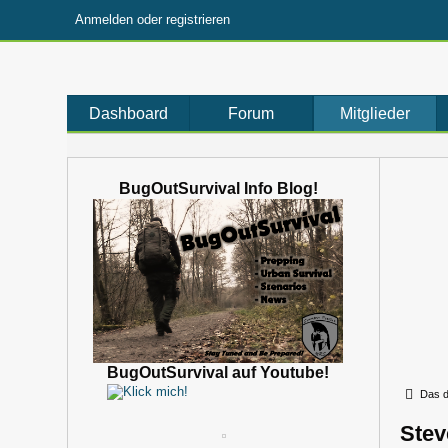
Anmelden oder registrieren
Dashboard
Forum
Mitglieder
BugOutSurvival Info Blog!
BugOutSurvival auf Youtube!
Das d
Ste