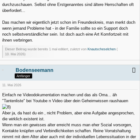
durchzuschauen. Selbst ohne Erstgenanntes sind ältere Herrschaften oft
überfordert...
Das machen wir eigentlich jetzt schon im Freundeskreis, man merkt doch
wenn jemand Probleme hat - in der Familie sollte so ein Support doch
noch selbstverständlicher sein. Ist doch auch eine Art Komfortzeit mit
ihnen verbringen.
Dieser Beitrag wurde bereits 1 mal editiert, zuletzt von
Knautscheselchen
(
10. Mai 2026
)
Bodenseemann
Anfänger
11. Mai 2026
Einfach ne Videodokumentation machen und das als Oma... äh
"Tantenliste" bei Youtube n Video über dein Geheimwissen raushauen
Aber ja, da hast du ein , nicht Problem, aber eine Aufgabe angesprochen,
die wirklich existent ist.
Wenn man ein gewisses alter erreicht muss man eher Sozial vorsorgen,
Kontakte knüpfen und Verbindlichkeiten schaffen. Reine Vorratshaltung
nimmt mit dem Alter aber auch mit der individuellen Lebenssituation in der