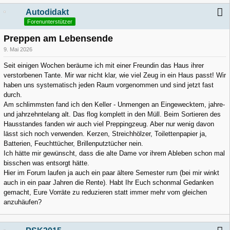
Autodidakt
Forenunterstützer
Preppen am Lebensende
9. Mai 2026
Seit einigen Wochen beräume ich mit einer Freundin das Haus ihrer
verstorbenen Tante. Mir war nicht klar, wie viel Zeug in ein Haus passt! Wir
haben uns systematisch jeden Raum vorgenommen und sind jetzt fast
durch.
Am schlimmsten fand ich den Keller - Unmengen an Eingewecktem, jahre-
und jahrzehntelang alt. Das flog komplett in den Müll. Beim Sortieren des
Hausstandes fanden wir auch viel Preppingzeug. Aber nur wenig davon
lässt sich noch verwenden. Kerzen, Streichhölzer, Toilettenpapier ja,
Batterien, Feuchttücher, Brillenputztücher nein.
Ich hätte mir gewünscht, dass die alte Dame vor ihrem Ableben schon mal
bisschen was entsorgt hätte.
Hier im Forum laufen ja auch ein paar ältere Semester rum (bei mir winkt
auch in ein paar Jahren die Rente). Habt Ihr Euch schonmal Gedanken
gemacht, Eure Vorräte zu reduzieren statt immer mehr vom gleichen
anzuhäufen?