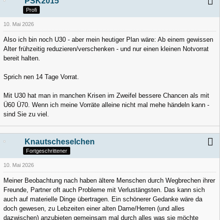
PSK2015
Profi
10. Mai 2026
Also ich bin noch U30 - aber mein heutiger Plan wäre: Ab einem gewissen
Alter frühzeitig reduzieren/verschenken - und nur einen kleinen Notvorrat
bereit halten.
Sprich nen 14 Tage Vorrat.
Mit U30 hat man in manchen Krisen im Zweifel bessere Chancen als mit
Ü60 Ü70. Wenn ich meine Vorräte alleine nicht mal mehe händeln kann -
sind Sie zu viel.
Knautscheselchen
Fortgeschrittener
10. Mai 2026
Meiner Beobachtung nach haben ältere Menschen durch Wegbrechen ihrer
Freunde, Partner oft auch Probleme mit Verlustängsten. Das kann sich
auch auf materielle Dinge übertragen. Ein schönerer Gedanke wäre da
doch gewesen, zu Lebzeiten einer alten Dame/Herren (und alles
dazwischen) anzubieten gemeinsam mal durch alles was sie möchte