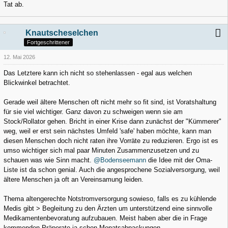
Tat ab.
Knautscheselchen
Fortgeschrittener
12. Mai 2026
Das Letztere kann ich nicht so stehenlassen - egal aus welchen
Blickwinkel betrachtet.
Gerade weil ältere Menschen oft nicht mehr so fit sind, ist Voratshaltung
für sie viel wichtiger. Ganz davon zu schweigen wenn sie am
Stock/Rollator gehen. Bricht in einer Krise dann zunächst der "Kümmerer"
weg, weil er erst sein nächstes Umfeld 'safe' haben möchte, kann man
diesen Menschen doch nicht raten ihre Vorräte zu reduzieren. Ergo ist es
umso wichtiger sich mal paar Minuten Zusammenzusetzen und zu
schauen was wie Sinn macht.
@Bodenseemann
die Idee mit der Oma-
Liste ist da schon genial. Auch die angesprochene Sozialversorgung, weil
ältere Menschen ja oft an Vereinsamung leiden.
Thema altengerechte Notstromversorgung sowieso, falls es zu kühlende
Medis gibt > Begleitung zu den Ärzten um unterstützend eine sinnvolle
Medikamentenbevoratung aufzubauen. Meist haben aber die in Frage
kommenden Präperate ja schon Monatsabpackungen.