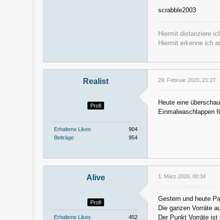
scrabble2003
Hiermit distanziere i
Hiermit erkenne ich 
Realist
29. Februar 2020, 21:27
Heute eine überschaub
Profi
Einmalwaschlappen fü
Erhaltene Likes
904
Beiträge
954
Alive
1. März 2020, 00:34
Gestern und heute P
Profi
Die ganzen Vorräte auf
Der Punkt Vorräte ist
Erhaltene Likes
452