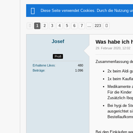
Diese Seite verwendet Cookies. Durch die Nutzung un
1
2
3
4
5
6
7
…
223
Josef
Was habe ich h
29. Februar 2020, 12:02
Profi
Zusammenfassung der
Erhaltene Likes
480
Beiträge
1.096
2x beim Aldi g
1x beim Kaufla
Medikamente a
Für die Kinder
Zusätzlich Ibo
Bei hygi.de St
ausgerichtet s
Bestellaufkomm
Bei den Einkäufen war