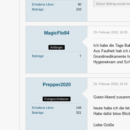
Dieser Beitrag wurde ber
Erhaltene Likes
90
Beiträge
103
MagicFlo84
29. Februar 2020, 18:29
Ich habe die Tage Ba
Anfänger
Aus Faulheit hab ich 
Grundmedikamente hab
Beiträge
7
Hygienekram und Sch
Prepper2020
29. Februar 2020, 19:19
Guten Abend zusam
Fortgeschrittener
heute habe ich die le
Erhaltene Likes
148
Beiträge
331
Habe dafür böse Blic
Liebe Grüße