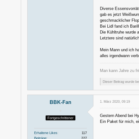
Diverse Essensvorrät
gab es jetzt Weißwurs
geschmacklicher Flop 
Bei Lidl fand ich Bari
Die Kühltruhe wurde au
Letztere sind natürli
Mein Mann und ich hab
alles irgendwann verb
Man kann Jahre zu frü
Dieser Beitrag wurde ber
BBK-Fan
1. März 2020, 09:19
Gestern Abend bei Hyg
Fortgeschrittener
Ein Paket für mich, e
Erhaltene Likes
117
Beiträge
227