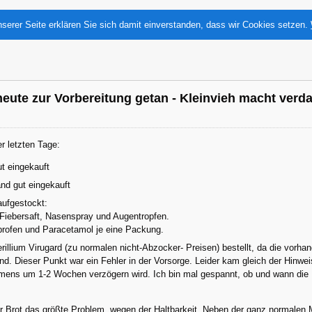
serer Seite erklären Sie sich damit einverstanden, dass wir Cookies setzen.
eute zur Vorbereitung getan - Kleinvieh macht verda
 letzten Tage:
ut eingekauft
nd gut eingekauft
ufgestockt:
 Fiebersaft, Nasenspray und Augentropfen.
profen und Paracetamol je eine Packung.
erillium Virugard (zu normalen nicht-Abzocker- Preisen) bestellt, da die vorha
ind. Dieser Punkt war ein Fehler in der Vorsorge. Leider kam gleich der Hinwe
ens um 1-2 Wochen verzögern wird. Ich bin mal gespannt, ob und wann die Be
 Brot das größte Problem, wegen der Haltbarkeit. Neben der ganz normalen Me