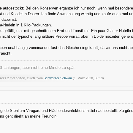
e aufgestockt: Bei den Konserven ergänze ich nur noch, wenn mal besondere 
t und Knödel in Dosen. Ich finde Abwechslung wichtig und kaufe auch mal unb
dabei ist.
lla-Nudeln in 1 Kilo-Packungen.
fgefüllt, u.a. mit geschnittenem Brot und Toastbrot. Ein paar Gläser Nutella fü
ch nicht der typische langhaltbare Preppervorrat, aber in Epidemiezeiten gehe 
en unabhängig voneinander fast das Gleiche eingekauft, da wir uns nicht ab
raucht.
h anfangen, aber nicht eine Minute zu spät.
eits 2 mal editiert, zuletzt von
Schwarzer Schwan
(
1. März 2020, 08:19
)
i.de Sterilium Virugard und Flächendesinfektionsmittel nachbestellt. Zu güns
ins geht direkt an meine Freundin.