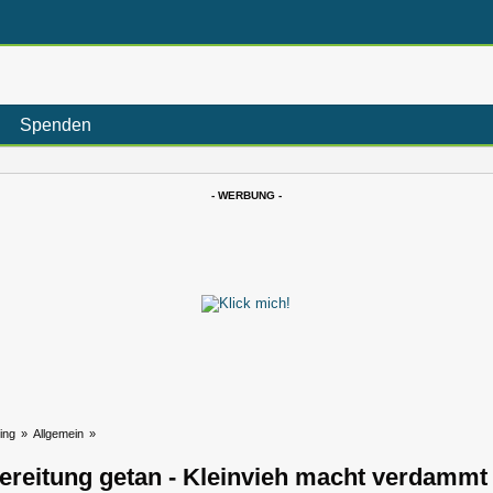
Spenden
- WERBUNG -
ing
»
Allgemein
»
ereitung getan - Kleinvieh macht verdammt v