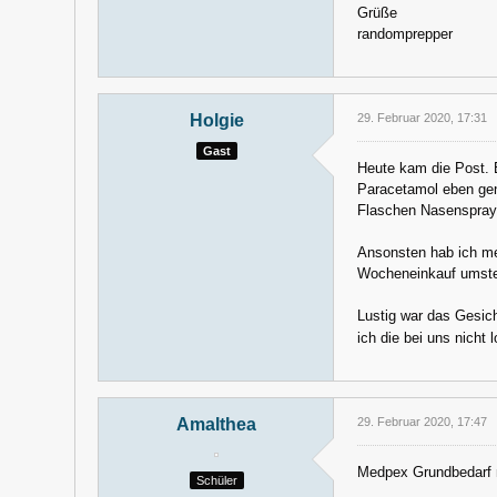
Grüße
randomprepper
Holgie
29. Februar 2020, 17:31
Gast
Heute kam die Post. E
Paracetamol eben gena
Flaschen Nasenspray 
Ansonsten hab ich mei
Wocheneinkauf umstel
Lustig war das Gesic
ich die bei uns nicht l
Amalthea
29. Februar 2020, 17:47
Medpex Grundbedarf n
Schüler