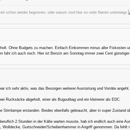
zeit schon wieder begonnen, oder warum sind hier so viele Narren unterwegs
eholt. Ohne Budgets zu machen. Einfach Einkommen minus aller Fixkosten u
n fahr ich auch noch. Hier ist Benzin am Sonntag immer zwei Cent günstiger
war ich sehr aktiv, was das Besorgen weiterer Ausrüstung und Vorräte angeht.
wei Rucksäcke abgeholt, einer als Bugoutbag und ein kleinerer als EDC.
e Stirnlampe erstanden. Beides ebenfalls gebraucht, aber in super Zustand ü
beruflich 2 Stunden in der Kälte warten musste, hab ich endlich auch eine A
n, Wolldecke, Gurtschneider/Scheibenhammer in Angriff genommen. Da fehlt na