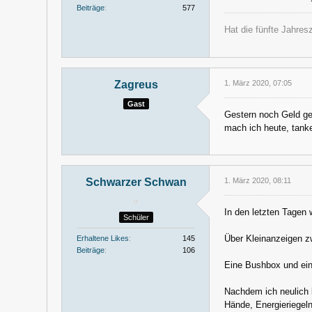
Beiträge
577
Hat die fünfte Jahres
Zagreus
1. März 2020, 07:05
Gast
Gestern noch Geld g
mach ich heute, tanke
Schwarzer Schwan
1. März 2020, 08:11
In den letzten Tagen 
Schüler
Über Kleinanzeigen z
Erhaltene Likes
145
Beiträge
106
Eine Bushbox und ein
Nachdem ich neulich 
Hände, Energieriegel