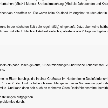
brötchen (Mhd>1 Monat), Brotbackmischung (Mhd bis Jahresende) und Knäck
ochen von Kartoffeln an. Die waren beim Kaufland im Angebot, würden aber in
 (und in der nächsten Zeit sehr regelmäßig) eingekauft. Jetzt aber keine haltb
ötchen und alle Kühlschrank-Artikel einfach spätestens alle 2 Tage nachgeka
undin ein paar Dosen gekauft, 3 Backmischungen und frische Lebensmittel. Vo
ung.
meine Eltern beruhigt, die in einer Großstadt im Norden keine Desinfektions
n 1 oder 2 Liter. Und da habe ich einen Mangel in meiner Vorbereitung gefund
milie. Und kann dann halt auch an mehreren Orten Desinfektionsmittel bereith
Bestellungen aufgegeben.
 problemlos durch.