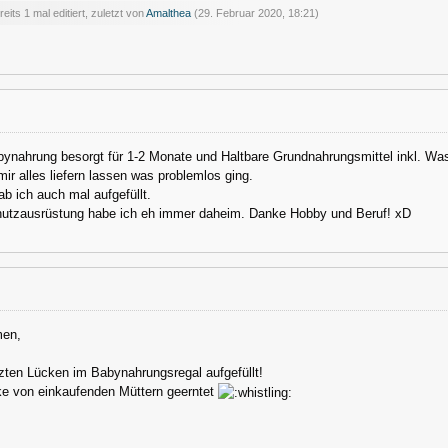
eits 1 mal editiert, zuletzt von
Amalthea
(
29. Februar 2020, 18:21
)
bynahrung besorgt für 1-2 Monate und Haltbare Grundnahrungsmittel inkl. Was
mir alles liefern lassen was problemlos ging.
 ich auch mal aufgefüllt.
utzausrüstung habe ich eh immer daheim. Danke Hobby und Beruf! xD
men,
tzten Lücken im Babynahrungsregal aufgefüllt!
ke von einkaufenden Müttern geerntet