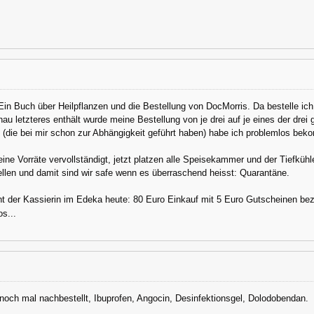
in Buch über Heilpflanzen und die Bestellung von DocMorris. Da bestelle ich
u letzteres enthält wurde meine Bestellung von je drei auf je eines der drei 
(die bei mir schon zur Abhängigkeit geführt haben) habe ich problemlos beko
ne Vorräte vervollständigt, jetzt platzen alle Speisekammer und der Tiefküh
len und damit sind wir safe wenn es überraschend heisst: Quarantäne.
ht der Kassierin im Edeka heute: 80 Euro Einkauf mit 5 Euro Gutscheinen be
os...
och mal nachbestellt, Ibuprofen, Angocin, Desinfektionsgel, Dolodobendan.