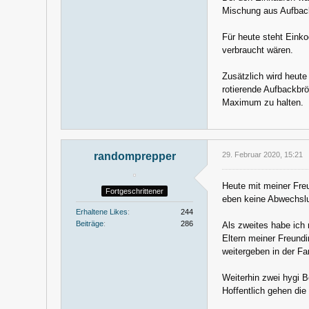
Mischung aus Aufback
Für heute steht Eink
verbraucht wären.
Zusätzlich wird heute
rotierende Aufbackbr
Maximum zu halten.
randomprepper
29. Februar 2020, 15:21
Heute mit meiner Fre
Fortgeschrittener
eben keine Abwechsl
Erhaltene Likes
244
Beiträge
286
Als zweites habe ich 
Eltern meiner Freundi
weitergeben in der Fa
Weiterhin zwei hygi 
Hoffentlich gehen die