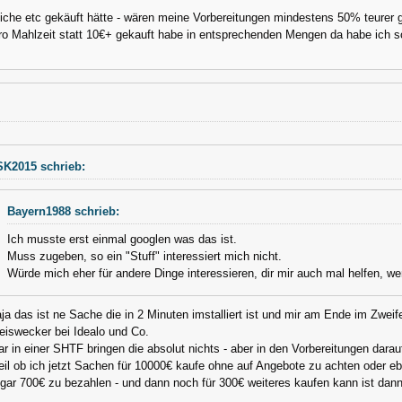
iche etc gekäuft hätte - wären meine Vorbereitungen mindestens 50% teurer g
 pro Mahlzeit statt 10€+ gekauft habe in entsprechenden Mengen da habe ich s
K2015 schrieb:
Bayern1988 schrieb:
Ich musste erst einmal googlen was das ist.
Muss zugeben, so ein "Stuff" interessiert mich nicht.
Würde mich eher für andere Dinge interessieren, dir mir auch mal helfen, w
ja das ist ne Sache die in 2 Minuten imstalliert ist und mir am Ende im Zwei
eiswecker bei Idealo und Co.
ar in einer SHTF bringen die absolut nichts - aber in den Vorbereitungen darauf
il ob ich jetzt Sachen für 10000€ kaufe ohne auf Angebote zu achten oder 
gar 700€ zu bezahlen - und dann noch für 300€ weiteres kaufen kann ist da