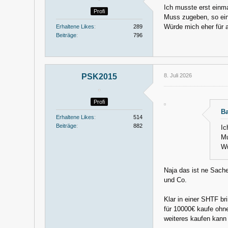
Ich musste erst einma
Profi
Muss zugeben, so ein 
Würde mich eher für a
Erhaltene Likes
289
Beiträge
796
PSK2015
8. Juli 2026
Profi
Ba
Erhaltene Likes
514
Beiträge
882
Ic
Mu
Wü
Naja das ist ne Sache
und Co.
Klar in einer SHTF bri
für 10000€ kaufe ohn
weiteres kaufen kann