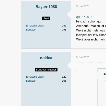
Bayern1988
9. Juli 2026
@PSK2015
Profi
Find ich schon gut.
Aber auf Amazon ist 
Erhaltene Likes
289
Beiträge
796
Weiß nicht mehr was i
Beispiel der BW Shop
Weiß aber nicht mehr 
noidea
9. Juli 2026
Fortgeschrittener
Ba
Erhaltene Likes
122
Beiträge
168