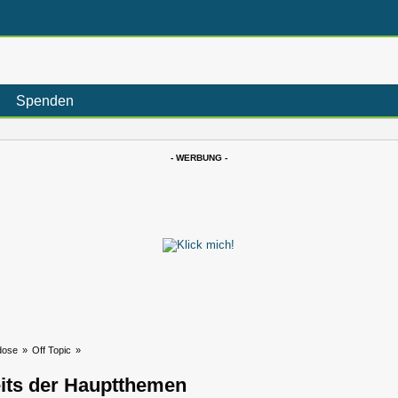
Spenden
- WERBUNG -
dose
»
Off Topic
»
eits der Hauptthemen