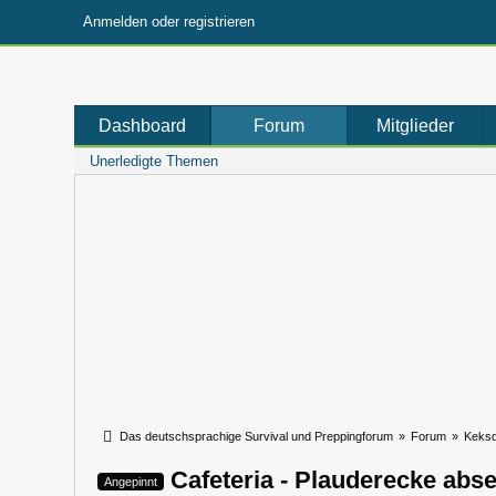
Anmelden oder registrieren
Dashboard
Forum
Mitglieder
Unerledigte Themen
Das deutschsprachige Survival und Preppingforum
»
Forum
»
Keks
Cafeteria - Plauderecke abs
Angepinnt