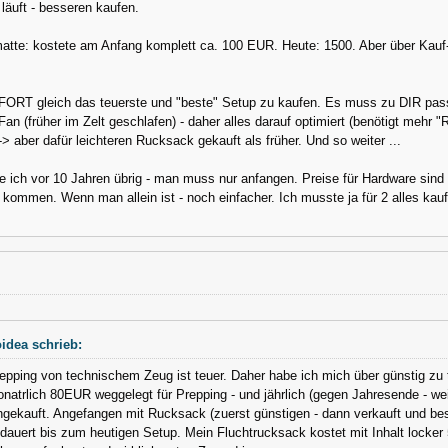
 läuft - besseren kaufen.
atte: kostete am Anfang komplett ca. 100 EUR. Heute: 1500. Aber über Kauf- 
ORT gleich das teuerste und "beste" Setup zu kaufen. Es muss zu DIR pas
an (früher im Zelt geschlafen) - daher alles darauf optimiert (benötigt meh
--> aber dafür leichteren Rucksack gekauft als früher. Und so weiter ...
ich vor 10 Jahren übrig - man muss nur anfangen. Preise für Hardware sind n
kommen. Wenn man allein ist - noch einfacher. Ich musste ja für 2 alles kau
idea schrieb:
epping von technischem Zeug ist teuer. Daher habe ich mich über günstig zu 
natrlich 80EUR weggelegt für Prepping - und jährlich (gegen Jahresende - wei
ngekauft. Angefangen mit Rucksack (zuerst günstigen - dann verkauft und bes
dauert bis zum heutigen Setup. Mein Fluchtrucksack kostet mit Inhalt locke