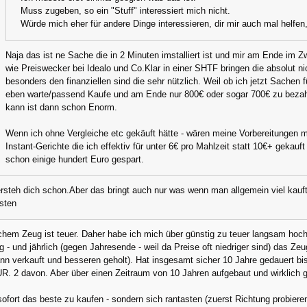
Muss zugeben, so ein "Stuff" interessiert mich nicht.
Würde mich eher für andere Dinge interessieren, dir mir auch mal helfe
Naja das ist ne Sache die in 2 Minuten imstalliert ist und mir am Ende im 
wie Preiswecker bei Idealo und Co.Klar in einer SHTF bringen die absolut nic
besonders den finanziellen sind die sehr nützlich. Weil ob ich jetzt Sache
eben warte/passend Kaufe und am Ende nur 800€ oder sogar 700€ zu bezahl
kann ist dann schon Enorm.
Wenn ich ohne Vergleiche etc gekäuft hätte - wären meine Vorbereitungen 
Instant-Gerichte die ich effektiv für unter 6€ pro Mahlzeit statt 10€+ geka
schon einige hundert Euro gespart.
rsteh dich schon.Aber das bringt auch nur was wenn man allgemein viel kauft.
isten
chem Zeug ist teuer. Daher habe ich mich über günstig zu teuer langsam hoc
g - und jährlich (gegen Jahresende - weil da Preise oft niedriger sind) das 
ann verkauft und besseren geholt). Hat insgesamt sicher 10 Jahre gedauert b
UR. 2 davon. Aber über einen Zeitraum von 10 Jahren aufgebaut und wirklich g
fort das beste zu kaufen - sondern sich rantasten (zuerst Richtung probiere