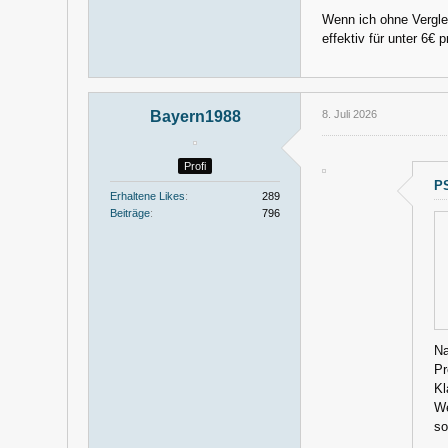
Wenn ich ohne Vergle
effektiv für unter 6€
Bayern1988
8. Juli 2026
Profi
PS
Erhaltene Likes
289
Beiträge
796
Na
Pr
Kl
We
so