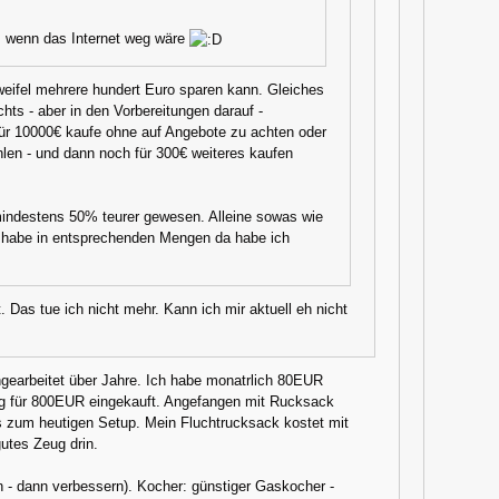
n, wenn das Internet weg wäre
Zweifel mehrere hundert Euro sparen kann. Gleiches
hts - aber in den Vorbereitungen darauf -
n für 10000€ kaufe ohne auf Angebote zu achten oder
en - und dann noch für 300€ weiteres kaufen
mindestens 50% teurer gewesen. Alleine sowas wie
uft habe in entsprechenden Mengen da habe ich
 Das tue ich nicht mehr. Kann ich mir aktuell eh nicht
hgearbeitet über Jahre. Ich habe monatrlich 80EUR
Zeug für 800EUR eingekauft. Angefangen mit Rucksack
is zum heutigen Setup. Mein Fluchtrucksack kostet mit
utes Zeug drin.
n - dann verbessern). Kocher: günstiger Gaskocher -