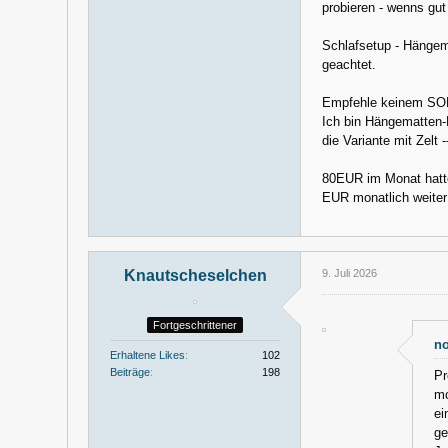
probieren - wenns gut
Schlafsetup - Hängem
geachtet.
Empfehle keinem SOF
Ich bin Hängematten-F
die Variante mit Zelt 
80EUR im Monat hatte 
EUR monatlich weiter 
Knautscheselchen
9. Juli 2026
Fortgeschrittener
no
Erhaltene Likes
102
Beiträge
198
Pr
mo
ei
ge