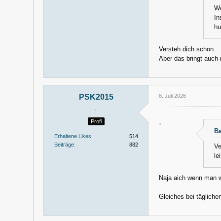
We
In
hu
Versteh dich schon.
Aber das bringt auch 
PSK2015
8. Juli 2026
Profi
Ba
Erhaltene Likes
514
Beiträge
882
Ve
le
Naja aich wenn man we
Gleiches bei tägliche