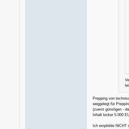
Ve
le
Prepping von technis
weggelegt für Preppin
(zuerst günstigen - d
Inhalt locker 5.000 E
Ich empfehle NICHT so