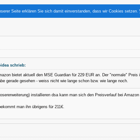
serer Seite erklären Sie sich damit einverstanden, dass wir Cookies setzen.
idea schrieb:
azon bietet aktuell den MSE Guardian für 229 EUR an. Der "normale" Preis 
be gerade gesehen - weiss nicht wie lange schon bzw. wie lange noch.
osererweiterung) installieren dsa kann man sich den Preisverlauf bei Amazo
ekommt man ihn übrigens für 211€.