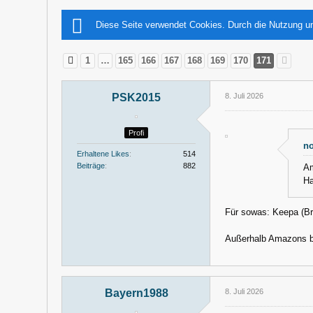
Diese Seite verwendet Cookies. Durch die Nutzung un
1
…
165
166
167
168
169
170
171
PSK2015
8. Juli 2026
Profi
no
Erhaltene Likes
514
Beiträge
882
Am
Ha
Für sowas: Keepa (Br
Außerhalb Amazons b
Bayern1988
8. Juli 2026