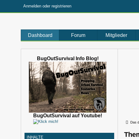
Anmelden oder registrieren
Dashboard
Forum
Mitglieder
BugOutSurvival Info Blog!
BugOutSurvival auf Youtube!
Das d
Them
INHALTE