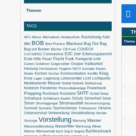
Themen
TAGS
T
Ausrüstung
Auto
AFU
Akkus
Alternativen
Amateurfunk
Thema
BOB
Blackout
Bug Out Bag
BBK
Best Practice
Bug out
Bunker
COVID19
Bücher
CB-Funk
EDC
Coronavirus
Erfahrungsbericht
CoV-SARS2
EMP
Flucht
Funk
Erste Hilfe
Feuer
Funkgerät
GHB
Gruppe
Haltbarkeit
Garten
Gefahren
Geigerzähler
Heizung
Hochwasser
Hygiene
INCH
Isomatte
Karten
Krieg
Kochen
Kommunikation
Kinder
Kocher
Konflikt
Krise
Lagerung
Lebensmittel
Licht
Lichtquelle
Lager
Messer
Medikamente
Notfall
Notfunk
Notheizung
Notstrom
Pandemie
Powerbank
Photovoltaikanlage
SHTF
Prepping
Rucksack
Russland
Schlaf Setup
Schlafsack
Schutz
Sicherheit
Solar
Schlafsack Kaufen
Strom
Stromausfall
Stromaggregat
Stromversorgung
Survival
Taschenlampe
Ukraine
Szenario
Trinkwasser
Urbansurvival
Vorbereitung
Vorratshaltung
Vorräte
Vorstellung
Wasser
Vorsorge
Warnung
Wasserfilter
Wasseraufbereitung
Werkzeug
Winter
fluchtrucksack
Wärme
Wärmeerhalt
buch
bug in
bugout
vorrat