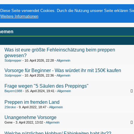
Diese Seite verwendet Cookies. Durch die Nutzung unserer Seite erklären Si
Weitere Informationen
hemen
Was ist eure größte Fehleinschätzung beim preppen
gewesen?
Südprepper
10. April 2026, 22:28
Allgemein
Vorsorge für Beginner - Was würdet ihr mit 150€ kaufen
Südprepper
10. April 2026, 22:36
Allgemein
Frage wegen "5 Säulen des Preppings"
Bayern1988
15. April 2024, 19:41
Allgemein
Preppen im fremden Land
2Stroke
9. April 2022, 18:47
Allgemein
Unangenehme Vorsorge
Gene
3. April 2022, 13:02
Allgemein
1
2
Welche nützlichen Hobbys/ Fähigkeiten habt ihr??