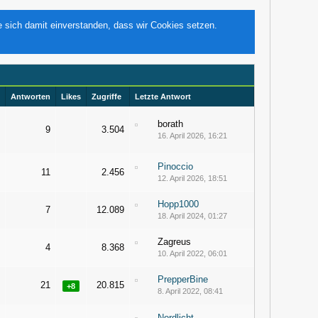
e sich damit einverstanden, dass wir Cookies setzen.
Antworten
Likes
Zugriffe
Letzte Antwort
borath
9
3.504
16. April 2026, 16:21
Pinoccio
11
2.456
12. April 2026, 18:51
Hopp1000
7
12.089
18. April 2024, 01:27
Zagreus
4
8.368
10. April 2022, 06:01
PrepperBine
21
20.815
+8
8. April 2022, 08:41
Nordlicht