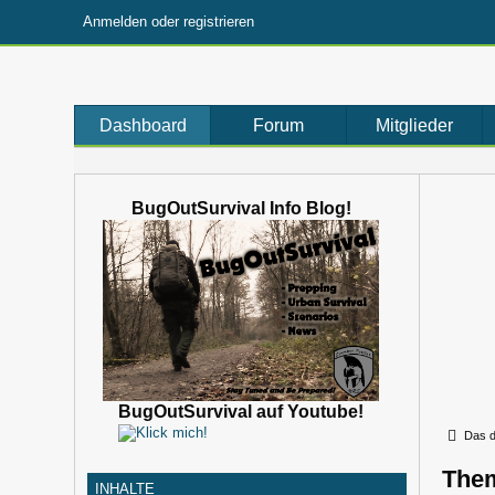
Anmelden oder registrieren
Dashboard
Forum
Mitglieder
BugOutSurvival Info Blog!
BugOutSurvival auf Youtube!
Das d
The
INHALTE