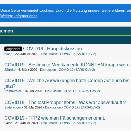
Diese Seite verwendet Cookies. Durch die Nutzung unserer Seite erklären Si
Weitere Informationen
hemen
COVID19 - Hauptdiskussion
Angepinnt
Blase
22. Januar 2020
Diskussion - COVID 19 (SARS-CoV-2)
1
2
3
…
136
COVID19 - Bestimmte Medikamente KÖNNTEN knapp werd
2Stroke
6. März 2020
Diskussion - COVID 19 (SARS-CoV-2)
1
COVID19 - Welche Auswirkungen hatte Corona auf euch bis
jetzt?
Restaurator
16. Juli 2020
Diskussion - COVID 19 (SARS-CoV-2)
1
2
COVID19 - The last Prepper Items - Was war ausverkauft ?
Südprepper
31. Mai 2020
Diskussion - COVID 19 (SARS-CoV-2)
COVID19 - FFP2 wie man Fälschungen erkennt.
Gene
21. Januar 2021
Diskussion - COVID 19 (SARS-CoV-2)