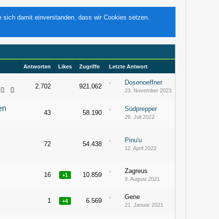
e sich damit einverstanden, dass wir Cookies setzen.
Antworten
Likes
Zugriffe
Letzte Antwort
Dosenoeffner
2.702
921.062
23. November 2023
en
Südprepper
43
58.190
26. Juli 2022
2
3
Pinu'u
72
54.438
12. April 2022
3
4
Zagreus
16
10.859
+1
9. August 2021
Gene
1
6.569
+4
21. Januar 2021