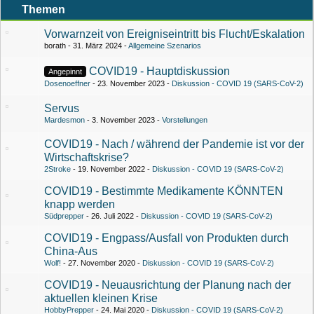
Themen
Vorwarnzeit von Ereigniseintritt bis Flucht/Eskalation
borath
31. März 2024
Allgemeine Szenarios
COVID19 - Hauptdiskussion
Angepinnt
Dosenoeffner
23. November 2023
Diskussion - COVID 19 (SARS-CoV-2)
Servus
Mardesmon
3. November 2023
Vorstellungen
COVID19 - Nach / während der Pandemie ist vor der
Wirtschaftskrise?
2Stroke
19. November 2022
Diskussion - COVID 19 (SARS-CoV-2)
COVID19 - Bestimmte Medikamente KÖNNTEN
knapp werden
Südprepper
26. Juli 2022
Diskussion - COVID 19 (SARS-CoV-2)
COVID19 - Engpass/Ausfall von Produkten durch
China-Aus
Wolf!
27. November 2020
Diskussion - COVID 19 (SARS-CoV-2)
COVID19 - Neuausrichtung der Planung nach der
aktuellen kleinen Krise
HobbyPrepper
24. Mai 2020
Diskussion - COVID 19 (SARS-CoV-2)