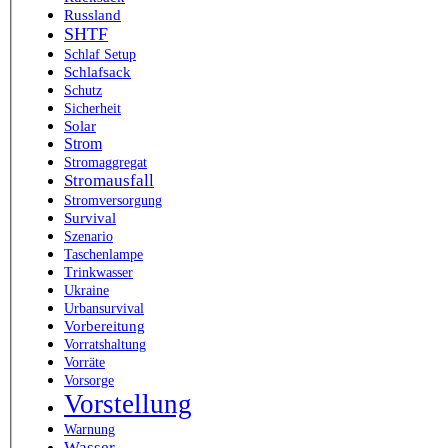
Russland
SHTF
Schlaf Setup
Schlafsack
Schutz
Sicherheit
Solar
Strom
Stromaggregat
Stromausfall
Stromversorgung
Survival
Szenario
Taschenlampe
Trinkwasser
Ukraine
Urbansurvival
Vorbereitung
Vorratshaltung
Vorräte
Vorsorge
Vorstellung
Warnung
Wasser