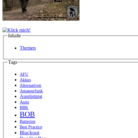
Inhalte
Themen
Tags
AFU
Akkus
Alternativen
Amateurfunk
Ausrüstung
Auto
BBK
BOB
Batterien
Best Practice
Blackout