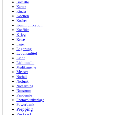
Isomatte
Karten
Kinder
Kochen
Kocher
Kommunikation
Konflikt
Krieg
Krise
Lager
Lagerung
Lebensmittel
Licht
Lichtquelle
Medikamente
Messer
Notfall
Notfunk
Notheizung
Notstrom
Pandemie
Photovoltaikanlage
Powerbank
Prepping
Rucksack