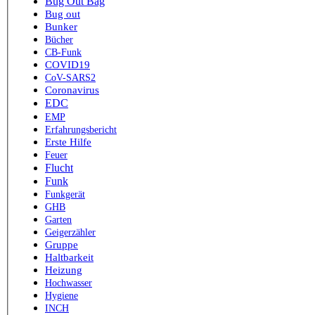
Bug Out Bag
Bug out
Bunker
Bücher
CB-Funk
COVID19
CoV-SARS2
Coronavirus
EDC
EMP
Erfahrungsbericht
Erste Hilfe
Feuer
Flucht
Funk
Funkgerät
GHB
Garten
Geigerzähler
Gruppe
Haltbarkeit
Heizung
Hochwasser
Hygiene
INCH