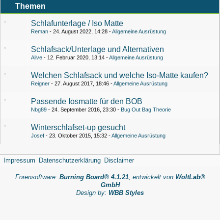
Themen
Schlafunterlage / Iso Matte
Reman
24. August 2022, 14:28
Allgemeine Ausrüstung
Schlafsack/Unterlage und Alternativen
Alive
12. Februar 2020, 13:14
Allgemeine Ausrüstung
Welchen Schlafsack und welche Iso-Matte kaufen?
Reigner
27. August 2017, 18:46
Allgemeine Ausrüstung
Passende Iosmatte für den BOB
Nbg89
24. September 2016, 23:30
Bug Out Bag Theorie
Winterschlafset-up gesucht
Josef
23. Oktober 2015, 15:32
Allgemeine Ausrüstung
Impressum
Datenschutzerklärung
Disclaimer
Forensoftware:
Burning Board® 4.1.21
, entwickelt von
WoltLab®
GmbH
Design by:
WBB Styles