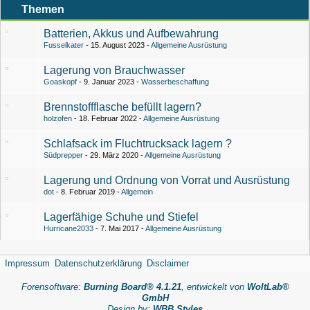
Themen
Batterien, Akkus und Aufbewahrung
Fusselkater
15. August 2023
Allgemeine Ausrüstung
Lagerung von Brauchwasser
Goaskopf
9. Januar 2023
Wasserbeschaffung
Brennstoffflasche befüllt lagern?
holzofen
18. Februar 2022
Allgemeine Ausrüstung
Schlafsack im Fluchtrucksack lagern ?
Südprepper
29. März 2020
Allgemeine Ausrüstung
Lagerung und Ordnung von Vorrat und Ausrüstung
dot
8. Februar 2019
Allgemein
Lagerfähige Schuhe und Stiefel
Hurricane2033
7. Mai 2017
Allgemeine Ausrüstung
Impressum
Datenschutzerklärung
Disclaimer
Forensoftware:
Burning Board® 4.1.21
, entwickelt von
WoltLab®
GmbH
Design by:
WBB Styles