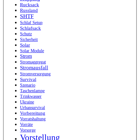
Rucksack
Russland
SHTF
Schlaf Setup
Schlafsack
Schutz
Sicherheit
Solar
Solar Module
Strom
Stromaggregat
Stromausfall
Stromversorgung
Survival
Szenario
Taschenlampe
Trinkwasser
Ukraine
Urbansurvival
Vorbereitung
Vorratshaltung
Vorräte
Vorsorge
Vorstellung