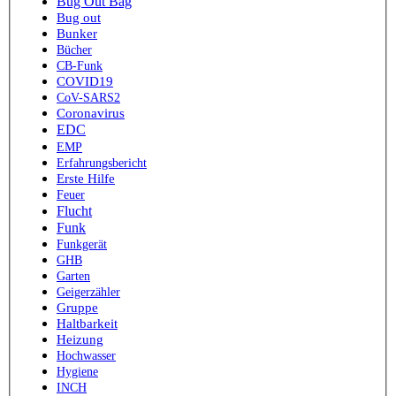
Bug Out Bag
Bug out
Bunker
Bücher
CB-Funk
COVID19
CoV-SARS2
Coronavirus
EDC
EMP
Erfahrungsbericht
Erste Hilfe
Feuer
Flucht
Funk
Funkgerät
GHB
Garten
Geigerzähler
Gruppe
Haltbarkeit
Heizung
Hochwasser
Hygiene
INCH