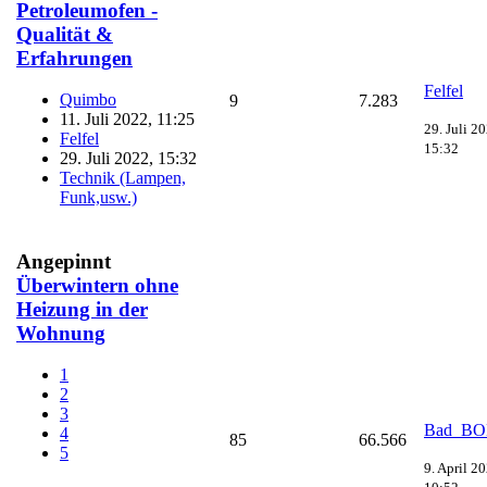
Petroleumofen -
Qualität &
Erfahrungen
Felfel
Quimbo
9
7.283
11. Juli 2022, 11:25
29. Juli 2
Felfel
15:32
29. Juli 2022, 15:32
Technik (Lampen,
Funk,usw.)
Angepinnt
Überwintern ohne
Heizung in der
Wohnung
1
2
3
Bad_B
4
85
66.566
5
9. April 2