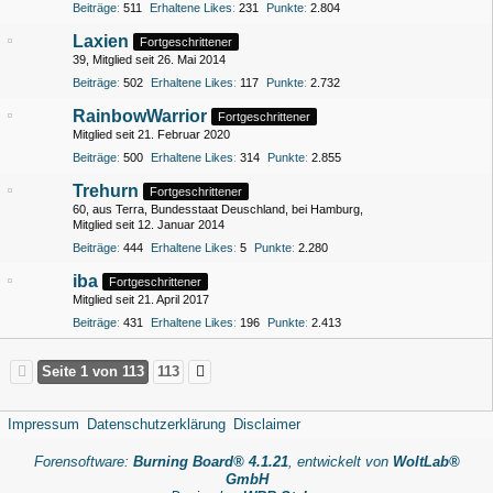
Beiträge
511
Erhaltene Likes
231
Punkte
2.804
Laxien
Fortgeschrittener
39
Mitglied seit 26. Mai 2014
Beiträge
502
Erhaltene Likes
117
Punkte
2.732
RainbowWarrior
Fortgeschrittener
Mitglied seit 21. Februar 2020
Beiträge
500
Erhaltene Likes
314
Punkte
2.855
Trehurn
Fortgeschrittener
60
aus Terra, Bundesstaat Deuschland, bei Hamburg
Mitglied seit 12. Januar 2014
Beiträge
444
Erhaltene Likes
5
Punkte
2.280
iba
Fortgeschrittener
Mitglied seit 21. April 2017
Beiträge
431
Erhaltene Likes
196
Punkte
2.413
Seite 1 von 113
113
Impressum
Datenschutzerklärung
Disclaimer
Forensoftware:
Burning Board® 4.1.21
, entwickelt von
WoltLab®
GmbH