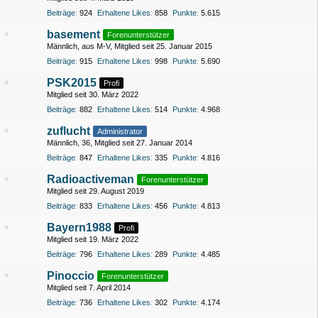
Beiträge
924
Erhaltene Likes
858
Punkte
5.615
basement
Forenunterstützer
Männlich
aus M-V
Mitglied seit 25. Januar 2015
Beiträge
915
Erhaltene Likes
998
Punkte
5.690
PSK2015
Profi
Mitglied seit 30. März 2022
Beiträge
882
Erhaltene Likes
514
Punkte
4.968
zuflucht
Administrator
Männlich
36
Mitglied seit 27. Januar 2014
Beiträge
847
Erhaltene Likes
335
Punkte
4.816
Radioactiveman
Forenunterstützer
Mitglied seit 29. August 2019
Beiträge
833
Erhaltene Likes
456
Punkte
4.813
Bayern1988
Profi
Mitglied seit 19. März 2022
Beiträge
796
Erhaltene Likes
289
Punkte
4.485
Pinoccio
Forenunterstützer
Mitglied seit 7. April 2014
Beiträge
736
Erhaltene Likes
302
Punkte
4.174