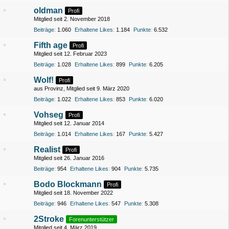
oldman
Profi
Mitglied seit 2. November 2018
Beiträge
1.060
Erhaltene Likes
1.184
Punkte
6.532
Fifth age
Profi
Mitglied seit 12. Februar 2023
Beiträge
1.028
Erhaltene Likes
899
Punkte
6.205
Wolf!
Profi
aus Provinz
Mitglied seit 9. März 2020
Beiträge
1.022
Erhaltene Likes
853
Punkte
6.020
Vohseg
Profi
Mitglied seit 12. Januar 2014
Beiträge
1.014
Erhaltene Likes
167
Punkte
5.427
Realist
Profi
Mitglied seit 26. Januar 2016
Beiträge
954
Erhaltene Likes
904
Punkte
5.735
Bodo Blockmann
Profi
Mitglied seit 18. November 2022
Beiträge
946
Erhaltene Likes
547
Punkte
5.308
2Stroke
Forenunterstützer
Mitglied seit 4. März 2019