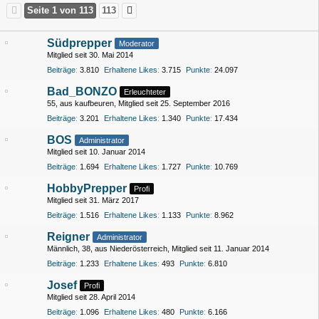
Seite 1 von 113
113
Südprepper
Moderator
Mitglied seit 30. Mai 2014
Beiträge
3.810
Erhaltene Likes
3.715
Punkte
24.097
Bad_BONZO
Erleuchteter
55
aus kaufbeuren
Mitglied seit 25. September 2016
Beiträge
3.201
Erhaltene Likes
1.340
Punkte
17.434
BOS
Administrator
Mitglied seit 10. Januar 2014
Beiträge
1.694
Erhaltene Likes
1.727
Punkte
10.769
HobbyPrepper
Profi
Mitglied seit 31. März 2017
Beiträge
1.516
Erhaltene Likes
1.133
Punkte
8.962
Reigner
Administrator
Männlich
38
aus Niederösterreich
Mitglied seit 11. Januar 2014
Beiträge
1.233
Erhaltene Likes
493
Punkte
6.810
Josef
Profi
Mitglied seit 28. April 2014
Beiträge
1.096
Erhaltene Likes
480
Punkte
6.166