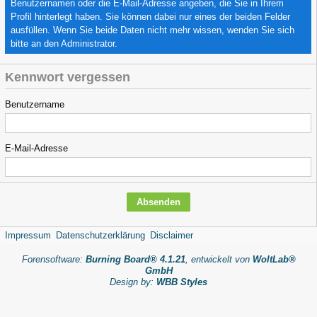
Benutzernamen oder die E-Mail-Adresse angeben, die Sie in Ihrem
Profil hinterlegt haben. Sie können dabei nur eines der beiden Felder
ausfüllen. Wenn Sie beide Daten nicht mehr wissen, wenden Sie sich
bitte an den Administrator.
Kennwort vergessen
Benutzername
E-Mail-Adresse
Impressum
Datenschutzerklärung
Disclaimer
Forensoftware:
Burning Board® 4.1.21
, entwickelt von
WoltLab®
GmbH
Design by:
WBB Styles