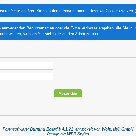
serer Seite erklären Sie sich damit einverstanden, dass wir Cookies setzen.
ntweder den Benutzernamen oder die E-Mail-Adresse angeben, die Sie in Ihre
mehr wissen, wenden Sie sich bitte an den Administrator.
Forensoftware:
Burning Board® 4.1.21
, entwickelt von
WoltLab® GmbH
Design by:
WBB Styles