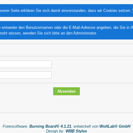
serer Seite erklären Sie sich damit einverstanden, dass wir Cookies setzen.
ntweder den Benutzernamen oder die E-Mail-Adresse angeben, die Sie in Ihre
mehr wissen, wenden Sie sich bitte an den Administrator.
Forensoftware:
Burning Board® 4.1.21
, entwickelt von
WoltLab® GmbH
Design by:
WBB Styles