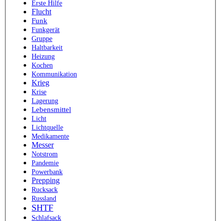
Erste Hilfe
Flucht
Funk
Funkgerät
Gruppe
Haltbarkeit
Heizung
Kochen
Kommunikation
Krieg
Krise
Lagerung
Lebensmittel
Licht
Lichtquelle
Medikamente
Messer
Notstrom
Pandemie
Powerbank
Prepping
Rucksack
Russland
SHTF
Schlafsack