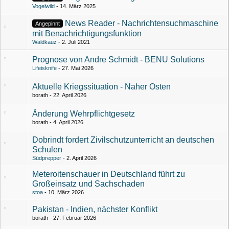
Vogelwild
14. März 2025
News Reader - Nachrichtensuchmaschine
Angepinnt
mit Benachrichtigungsfunktion
Waldkauz
2. Juli 2021
Prognose von Andre Schmidt - BENU Solutions
Lifeisknife
27. Mai 2026
Aktuelle Kriegssituation - Naher Osten
borath
22. April 2026
Änderung Wehrpflichtgesetz
borath
4. April 2026
Dobrindt fordert Zivilschutzunterricht an deutschen
Schulen
Südprepper
2. April 2026
Meteroitenschauer in Deutschland führt zu
Großeinsatz und Sachschaden
stoa
10. März 2026
Pakistan - Indien, nächster Konflikt
borath
27. Februar 2026