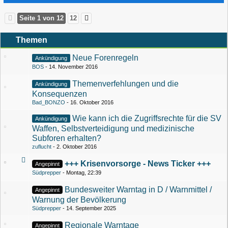
Seite 1 von 12
12
Themen
Neue Forenregeln
Ankündigung
BOS
14. November 2016
Themenverfehlungen und die
Ankündigung
Konsequenzen
Bad_BONZO
16. Oktober 2016
Wie kann ich die Zugriffsrechte für die SV
Ankündigung
Waffen, Selbstverteidigung und medizinische
Subforen erhalten?
zuflucht
2. Oktober 2016
+++ Krisenvorsorge - News Ticker +++
Angepinnt
Südprepper
Montag, 22:39
Bundesweiter Warntag in D / Warnmittel /
Angepinnt
Warnung der Bevölkerung
Südprepper
14. September 2025
Regionale Warntage
Angepinnt