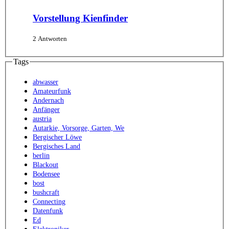
Vorstellung Kienfinder
2 Antworten
Tags
abwasser
Amateurfunk
Andernach
Anfänger
austria
Autarkie, Vorsorge, Garten, We
Bergischer Löwe
Bergisches Land
berlin
Blackout
Bodensee
bost
bushcraft
Connecting
Datenfunk
Ed