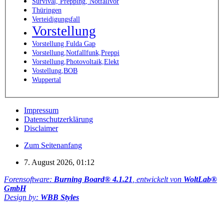
Survival, Prepping, Notfallvor
Thüringen
Verteidigungsfall
Vorstellung
Vorstellung Fulda Gap
Vorstellung,Notfallfunk,Preppi
Vorstellung,Photovoltaik,Elekt
Vostellung,BOB
Wuppertal
Impressum
Datenschutzerklärung
Disclaimer
Zum Seitenanfang
7. August 2026, 01:12
Forensoftware:
Burning Board® 4.1.21
, entwickelt von
WoltLab®
GmbH
Design by:
WBB Styles