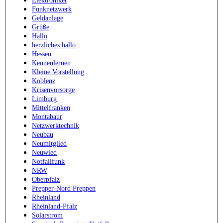
Elektroniker
Funknetzwerk
Geldanlage
Grüße
Hallo
herzliches hallo
Hessen
Kennenlernen
Kleine Vorstellung
Koblenz
Krisenvorsorge
Limburg
Mittelfranken
Montabaur
Netzwerktechnik
Neubau
Neumitglied
Neuwied
Notfallfunk
NRW
Oberpfalz
Prepper-Nord Preppen
Rheinland
Rheinland-Pfalz
Solarstrom