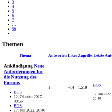
3
4
5
6
7
…
58
Themen
Thema
Antworten
Likes
Zugriffe
Letzte Ant
Ankündigung
Neue
Anforderungen für
die Nutzung des
Forums
BOS
1
+14
1.519
BOS
17. Juli 2022,
12. Oktober 2017,
20:40
00:56
BOS
17. Juli 2022, 20:40