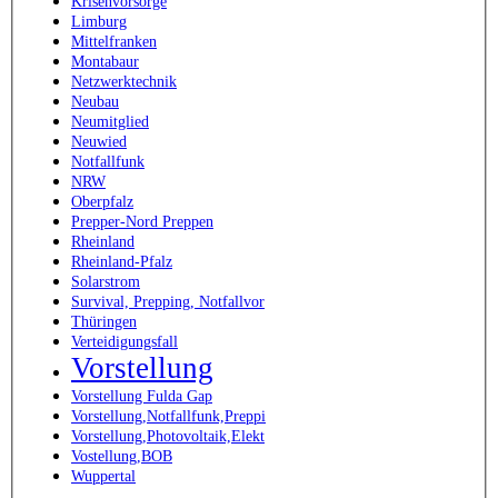
Krisenvorsorge
Limburg
Mittelfranken
Montabaur
Netzwerktechnik
Neubau
Neumitglied
Neuwied
Notfallfunk
NRW
Oberpfalz
Prepper-Nord Preppen
Rheinland
Rheinland-Pfalz
Solarstrom
Survival, Prepping, Notfallvor
Thüringen
Verteidigungsfall
Vorstellung
Vorstellung Fulda Gap
Vorstellung,Notfallfunk,Preppi
Vorstellung,Photovoltaik,Elekt
Vostellung,BOB
Wuppertal