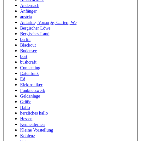
Andernach
Anfänger
austria
Autarkie, Vorsorge, Garten, We
Bergischer Löwe
Bergisches Land
berlin
Blackout
Bodensee
bost
bushcraft
Connecting
Datenfunk
Ed
Elektroniker
Funknetzwerk
Geldanlage
Grüße
Hallo
herzliches hallo
Hessen
Kennenlernen
Kleine Vorstellung
Koblenz