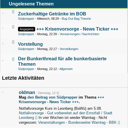
Ungelesene Themen
Zuckerhaltige Getränke im BOB
Südprepper
Mittwoch, 08:29
Bug Out Bag Theorie
+++ Krisenvorsorge - News Ticker +++
Angepinnt
Südprepper
Montag, 22:39
Vorwarnungen / Nachrichten
Vorstellung
Südprepper
Montag, 22:17
Vorstellungen
Der Bunkerthread für alle bunkerbasierte
Themen
Südprepper
Montag, 22:12
Allgemein
Letzte Aktivitäten
oldman
-
Dienstag, 12:11
Mag
den Beitrag von
Südprepper
im Thema
+++
Krisenvorsorge - News Ticker +++
.
Notfallvorsorge Kurs in Leonberg (BaWü) am 5.08.
Notfallvorsorge - Gut vorbereitet auf den Ernstfall / Stadt
Leonberg
In vier Wochen ist wieder Warntag - Nicht
vergessen:
Veranstaltungen - Bundesweiter Warntag - BBK